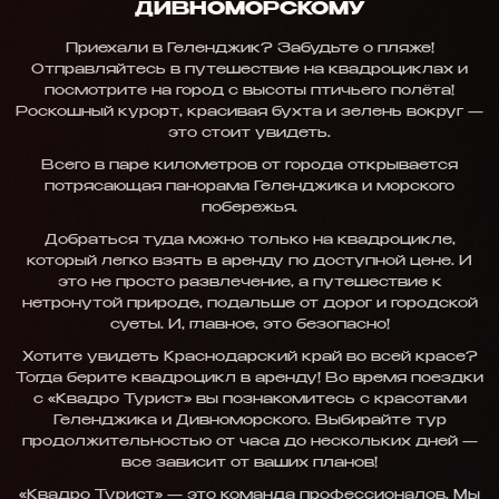
ДИВНОМОРСКОМУ
Приехали в Геленджик? Забудьте о пляже!
Отправляйтесь в путешествие на квадроциклах и
посмотрите на город с высоты птичьего полёта!
Роскошный курорт, красивая бухта и зелень вокруг —
это стоит увидеть.
Всего в паре километров от города открывается
потрясающая панорама Геленджика и морского
побережья.
Добраться туда можно только на квадроцикле,
который легко взять в аренду по доступной цене. И
это не просто развлечение, а путешествие к
нетронутой природе, подальше от дорог и городской
суеты. И, главное, это безопасно!
Хотите увидеть Краснодарский край во всей красе?
Тогда берите квадроцикл в аренду! Во время поездки
с «Квадро Турист» вы познакомитесь с красотами
Геленджика и Дивноморского. Выбирайте тур
продолжительностью от часа до нескольких дней —
все зависит от ваших планов!
«Квадро Турист» — это команда профессионалов. Мы